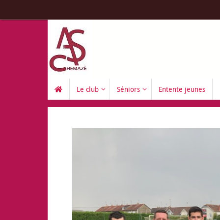
Le club
Séniors
Entente jeunes