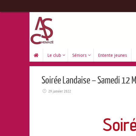
Le club
Séniors
Entente jeunes
Soirée Landaise – Samedi 12 
29 janvier 2022
Soir